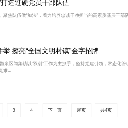
”打造过硬党员干部队伍
聚焦队伍做“加法”，着力培养忠诚干净担当的高素质基层干部队伍。
举 擦亮“全国文明村镇”金字招牌
市颍泉区闻集镇以“双创”工作为主抓手，坚持党建引领，常态化管
...
3
4
下一页
尾页
共4页