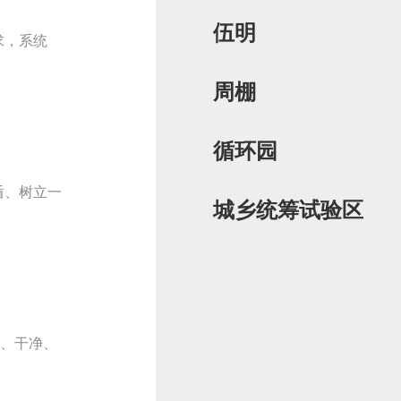
伍明
求，系统
周棚
循环园
盾、树立一
城乡统筹试验区
诚、干净、