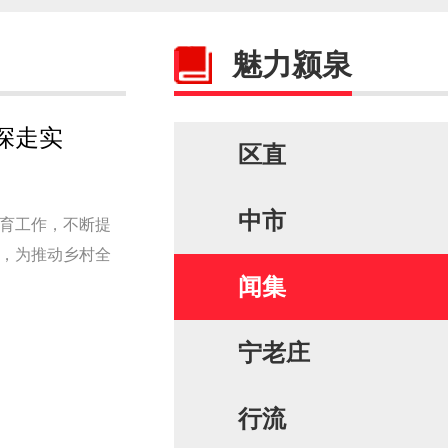
魅力颍泉
深走实
区直
中市
育工作，不断提
，为推动乡村全
闻集
宁老庄
行流