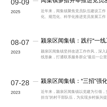
闻集镇多措并举推进党员
09-09
近年来，闻集镇聚焦党员队伍建设工作
2025
化、规范化、科学化推进党员发展工作，为
颍泉区闻集镇：践行“一线
08-07
颍泉区闻集镇坚持改进工作作风，深入
2023
线形象，打通联系服务群众“最后一公里”，
颍泉区闻集镇：“三招”强
07-28
近年来，颍泉区闻集镇以党建为引领，
2023
担当”的村干部队伍，为实现乡村振兴提供