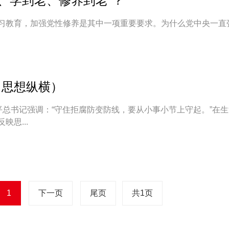
、学到老、修养到老”？
习教育，加强党性修养是其中一项重要要求。为什么党中央一直
（思想纵横）
平总书记强调：“守住拒腐防变防线，要从小事小节上守起。”在
思...
1
下一页
尾页
共1页