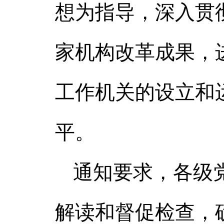
想为指导，深入贯
家机构改革成果，
工作机关的设立和
平。
通知要求，各级
解读和督促检查，