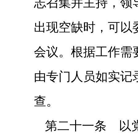
志召集并主持，领
出现空缺时，可以
会议。根据工作需
由专门人员如实记
查。
第二十一条 以