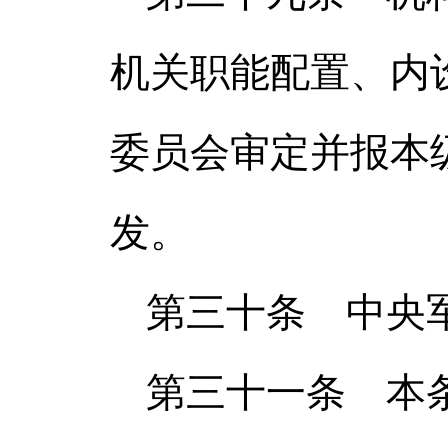
机关职能配置、内
委员会审定并报本
发。
第三十条 中央
第三十一条 本