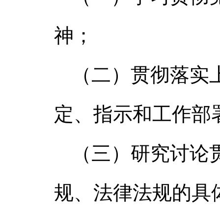
神；
（二）贯彻落实
定、指示和工作部
（三）研究讨论
规、法律法规的具