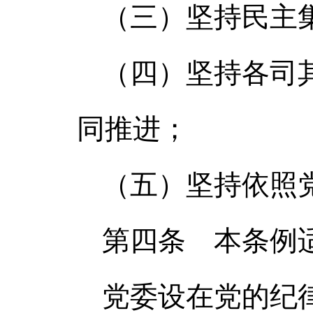
（三）坚持民主
（四）坚持各司
同推进；
（五）坚持依照
第四条 本条例
党委设在党的纪