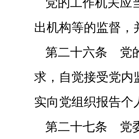
党的工作机关应
出机构等的监督，
第二十六条 党
求，自觉接受党内
实向党组织报告个
第二十七条 党