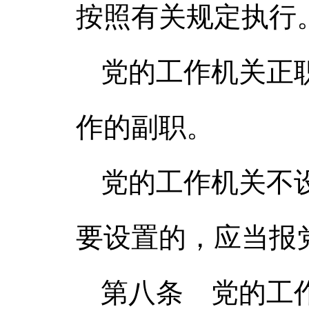
按照有关规定执行
党的工作机关正
作的副职。
党的工作机关不
要设置的，应当报
第八条 党的工