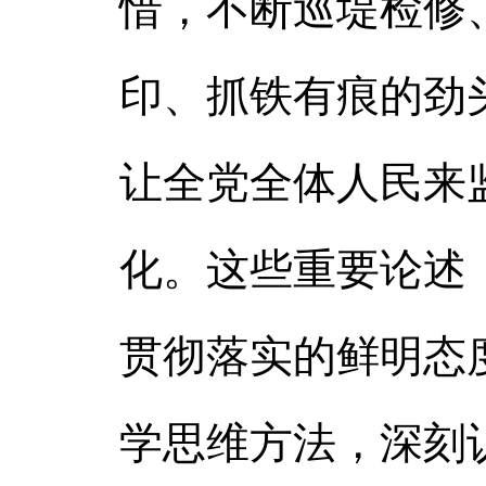
惜，不断巡堤检修
印、抓铁有痕的劲
让全党全体人民来
化。这些重要论述
贯彻落实的鲜明态
学思维方法，深刻