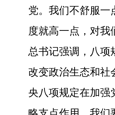
党。我们不舒服一
度就高一点，对我
总书记强调，八项
改变政治生态和社
央八项规定在加强
略支点作用。我们