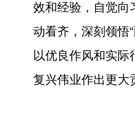
效和经验，自觉向
动看齐，深刻领悟“
以优良作风和实际
复兴伟业作出更大