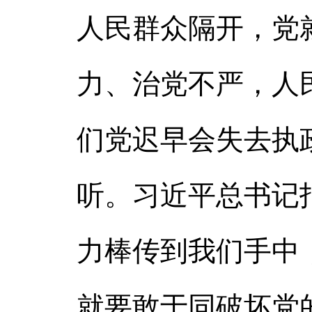
人民群众隔开，党
力、治党不严，人
们党迟早会失去执
听。习近平总书记
力棒传到我们手中
就要敢于同破坏党